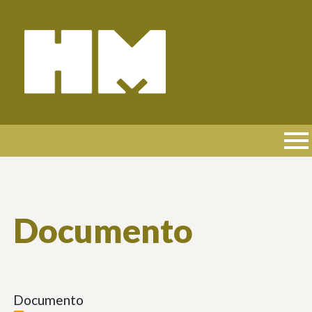
Pasar
al
contenido
principal
NAVEGACIÓN
PRINCIPAL
Documento
Documento