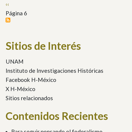
Paginación
Página
‹‹
anterior
Página 6
Sitios de Interés
UNAM
Instituto de Investigaciones Históricas
Facebook H-México
X H-México
Sitios relacionados
Contenidos Recientes
Para seguir pensando el federalismo