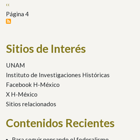
Paginación
Página
‹‹
anterior
Página 4
Sitios de Interés
UNAM
Instituto de Investigaciones Históricas
Facebook H-México
X H-México
Sitios relacionados
Contenidos Recientes
Para seguir pensando el federalismo