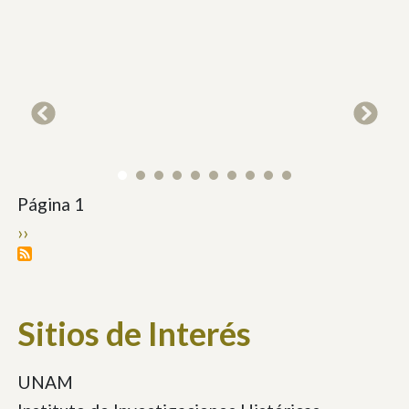
Paginación
Página 1
Siguiente
››
página
Sitios de Interés
UNAM