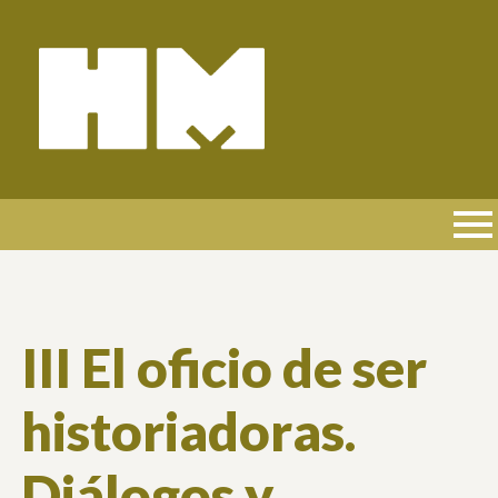
Pasar
al
contenido
principal
NAVEGACIÓN
PRINCIPAL
III El oficio de ser
historiadoras.
Diálogos y