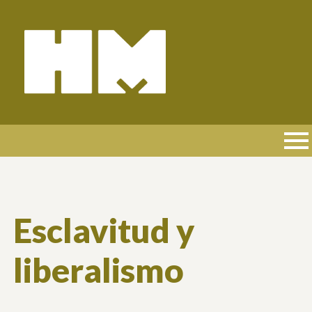
Pasar
al
contenido
principal
NAVEGACIÓN
PRINCIPAL
Esclavitud y
liberalismo