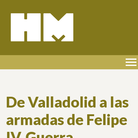
Pasar
al
contenido
principal
NAVEGACIÓN
PRINCIPAL
De Valladolid a las
armadas de Felipe
IV. Guerra,