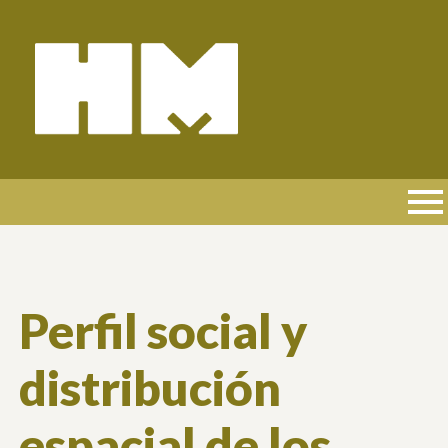
Pasar
al
contenido
principal
NAVEGACIÓN
PRINCIPAL
Perfil social y
distribución
espacial de los