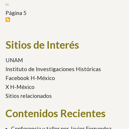
Paginación
Página
‹‹
anterior
Página 5
Sitios de Interés
UNAM
Instituto de Investigaciones Históricas
Facebook H-México
X H-México
Sitios relacionados
Contenidos Recientes
Conferencia y taller por Javier Fernandez