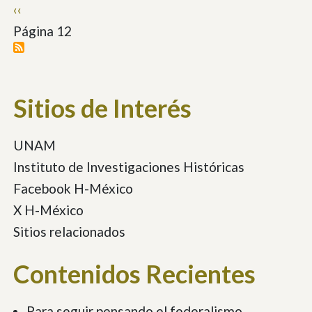
Paginación
Página
‹‹
anterior
Página 12
Sitios de Interés
UNAM
Instituto de Investigaciones Históricas
Facebook H-México
X H-México
Sitios relacionados
Contenidos Recientes
Para seguir pensando el federalismo