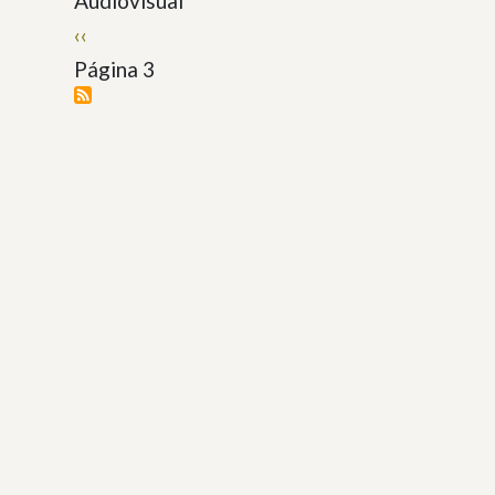
Audiovisual
Paginación
Página
‹‹
anterior
Página 3