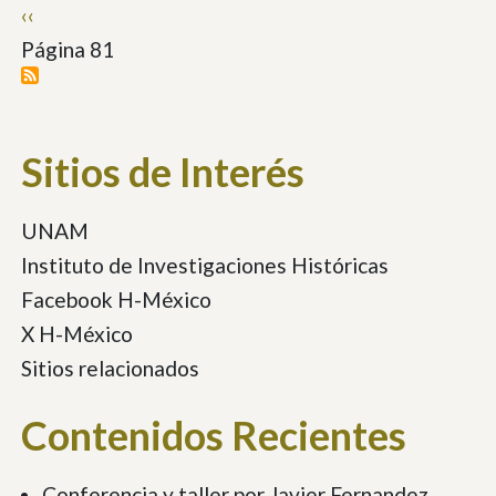
Paginación
Página
‹‹
anterior
Página 81
Sitios de Interés
UNAM
Instituto de Investigaciones Históricas
Facebook H-México
X H-México
Sitios relacionados
Contenidos Recientes
Conferencia y taller por Javier Fernandez