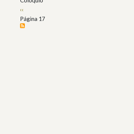
Coloquio
Paginación
Página
‹‹
anterior
Página 17