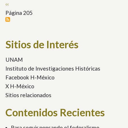
Paginación
Página
‹‹
anterior
Página 205
Sitios de Interés
UNAM
Instituto de Investigaciones Históricas
Facebook H-México
X H-México
Sitios relacionados
Contenidos Recientes
Para seguir pensando el federalismo