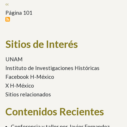
Paginación
Página
‹‹
anterior
Página 101
Sitios de Interés
UNAM
Instituto de Investigaciones Históricas
Facebook H-México
X H-México
Sitios relacionados
Contenidos Recientes
Conferencia y taller por Javier Fernandez