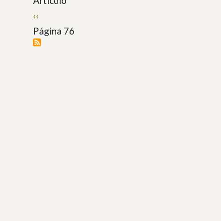
Artículo
Paginación
Página
‹‹
anterior
Página 76