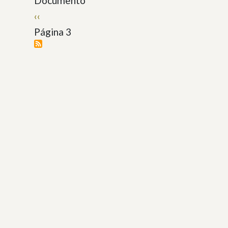
Documento
Paginación
Página
‹‹
anterior
Página 3