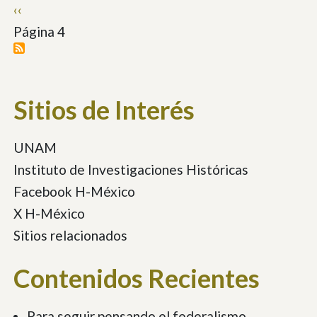
Paginación
Página
‹‹
anterior
Página 4
Sitios de Interés
UNAM
Instituto de Investigaciones Históricas
Facebook H-México
X H-México
Sitios relacionados
Contenidos Recientes
Para seguir pensando el federalismo